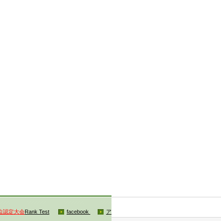
位認定大会
Rank Test
facebook
ア