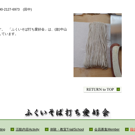
2127-6973 (田中)
。 「ふくいそば打ち愛好会」は、(故)中山
しています。
ting
活動内容
Activity
体験・教室
Trial/School
会員募集
Member
段