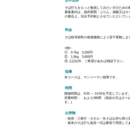
お申込み
そば打ちをもっと勉強してみたい方のための
募集案内は、福井新聞「ぷりん」掲載又はホ
の都合上、完全予約制とさせていただいてい
料金
そば粉等材料の相場価格により若干変動しま
<例>
① 0.7kg 3,200円
② 1.0kg 3,650円
③ 上記以外、ご希望があれば相談下さい。
指導
本コースは、マンツーマン指導です。
時間
開催時間は、9:00 ～ 14:00を予定しています
所要時間： およそ2時間 (初診の方は少々
す。)
お持物
・前掛・三角巾・タオル・生そばお持ち帰り
・基本のそば打ち道具一式は教室で用意して