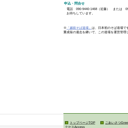
申込・問合せ
電話 090-9440-1468（近藤） または 090-
お待ちしています。
※
「越前そば道場」
は、日本初のそば道場です
重成翁の遺志を継いで、この道場を運営管理
トップページ
TOP
ごあいさつ
Gree
クセス
Access