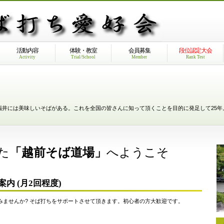
活動内容
体験・教室
会員募集
段位認定大会
Activity
Trial/School
Member
Rank Test
福井には美味しいそばがある。これを全国の皆さんに知って頂くことを目的に発足して25年
た
「越前そば道場」
へようこそ
内 (月2回程度)
みませんか? そば打ちをサポートさせて頂きます。初心者の方大歓迎です。