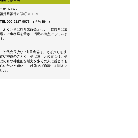
〒918-8027
福井県福井市福町31-1-91
TEL 090-2127-6973 (担当 田中)
「ふくいそば打ち愛好会」は、「越前そば道
場」に事務局を置き、活動の拠点にしていま
す。
初代会長(故)中山重成翁は、そば打ちを茶
道や禅道のごとく「そば道」と位置づけ、そ
ばのもつ神秘的な魅力を多くの人に感じても
らいたいと願い、「越前そば道場」を開きま
した。